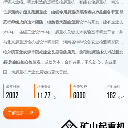
得骄人业绩。研发制造的远程监控起重机、智能仓储起重机、精准定
位起重机、无人化起重机、核级专用起重机等高精尖产品服务于宝
河南矿山是高新企业，由10余名行业高端专家、200余名中高 级
武、中铁、中冶、中核、中航等大型企业。
工程师组成的技术团队，担负着产品的创新设计与开发；建有企业技
术中心、省级工业设计中心、起重机关键技术实验室等研发平台；并
与北京起重运输机械设计研究院、河南省特种设备安全检测研究院、
哈尔滨工业大学等院校建立长期合作关系，为推动起重机技术创新发
树百年矿源，创好企业是公司的愿景。公司以“孝文化”，以“三
展提供有力支持。
心”为企业核心价值观，诚信为本，合作共赢，不忘初心，实业报
国，为起重机产业发展做出更大贡献。
成立时间
注册资金
合作客户
占地面积
2002
11.77
6000
162
亿
+
万㎡
了解更多