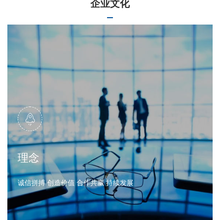
企业文化
矿山风貌
理念
诚信拼搏 创造价值 合作共赢 持续发展