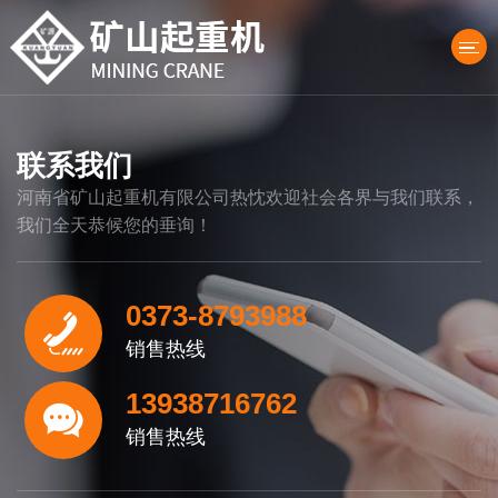
联系我们
产品中心
河南省矿山起重机有限公司热忱欢迎社会各界与我们联系，
我们全天恭候您的垂询！
0373-8793988
销售热线
13938716762
销售热线