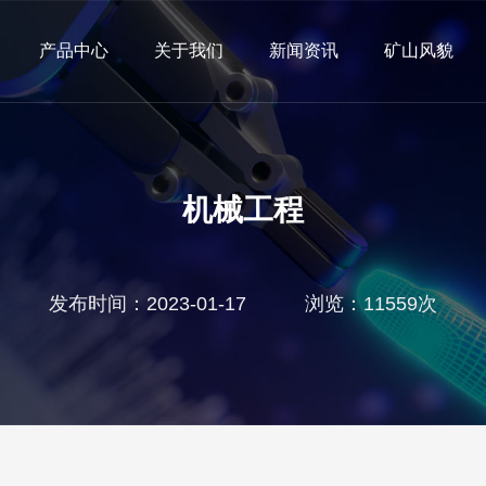
产品中心
关于我们
新闻资讯
矿山风貌
机械工程
发布时间：2023-01-17 浏览：11559次