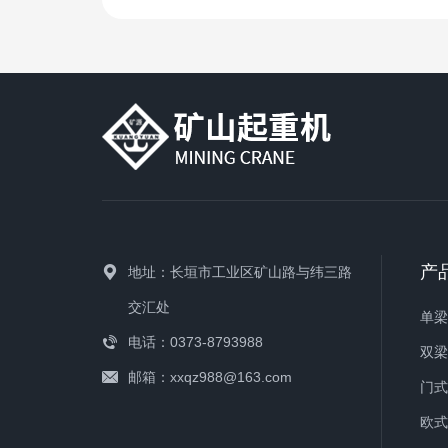
产
地址：长垣市工业区矿山路与纬三路
交汇处
电话：0373-8793988
邮箱：xxqz988@163.com
门
欧