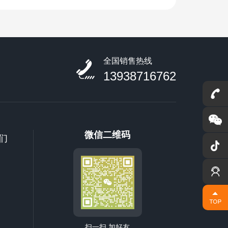
解决方案
全国销售热线
13938716762
微信二维码
们
联系我们
扫一扫 加好友