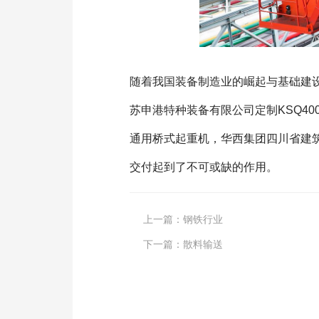
随着我国装备制造业的崛起与基础建
苏申港特种装备有限公司定制KSQ400
通用桥式起重机，华西集团四川省建筑
交付起到了不可或缺的作用。
上一篇：
钢铁行业
下一篇：
散料输送