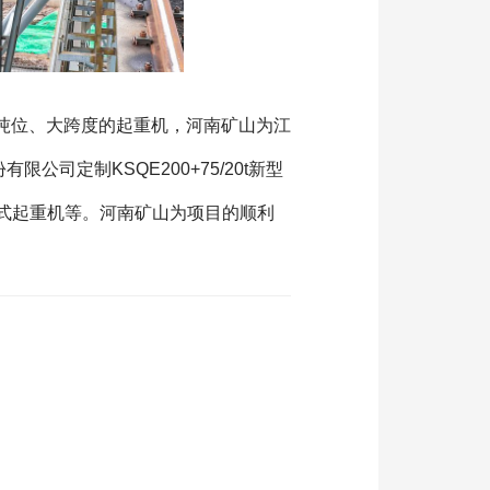
吨位、大跨度的起重机，河南矿山为江
公司定制KSQE200+75/20t新型
矿山风貌
门式起重机等。河南矿山为项目的顺利