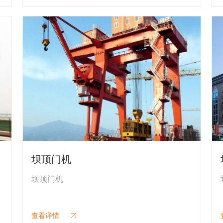
坝顶门机
坝顶门机
查看详情