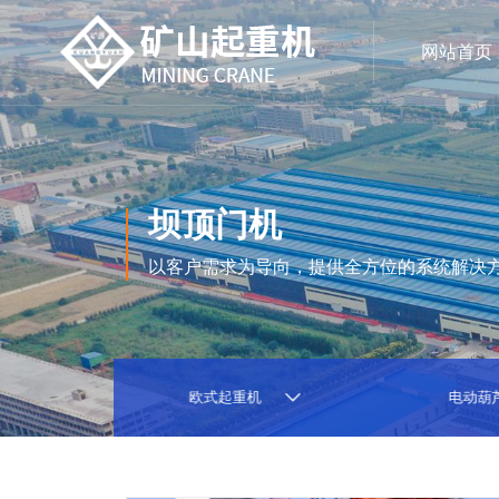
网站首页
坝顶门机
以客户需求为导向，提供全方位的系统解决
机
欧式起重机
电动葫