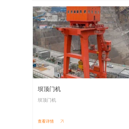
坝顶门机
坝顶门机
查看详情