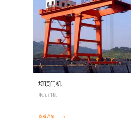
坝顶门机
坝顶门机
查看详情