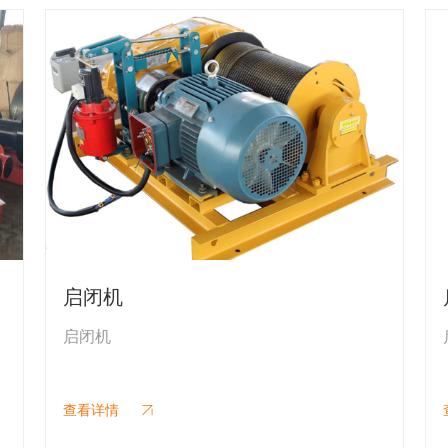
启闭机
启闭机
查看详情