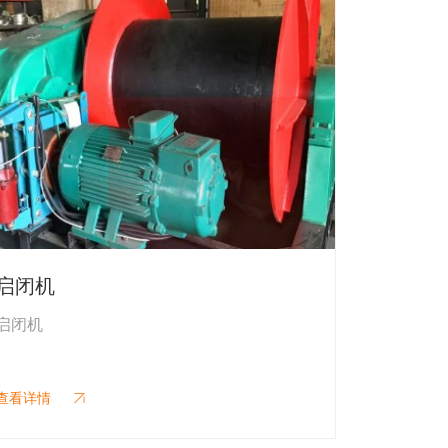
关于我们
启闭机
启闭机
查看详情