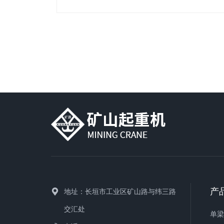
产
地址：长垣市工业区矿山路与纬三路
交汇处