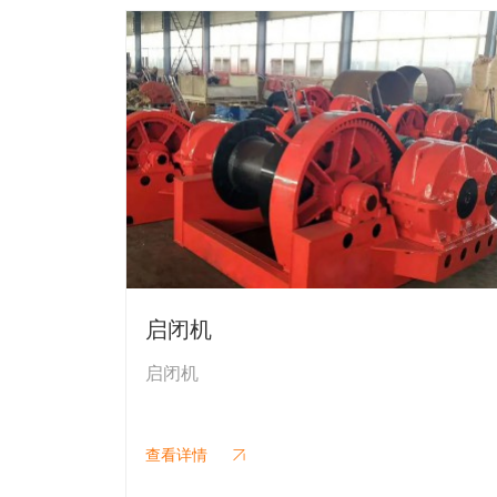
启闭机
启闭机
查看详情