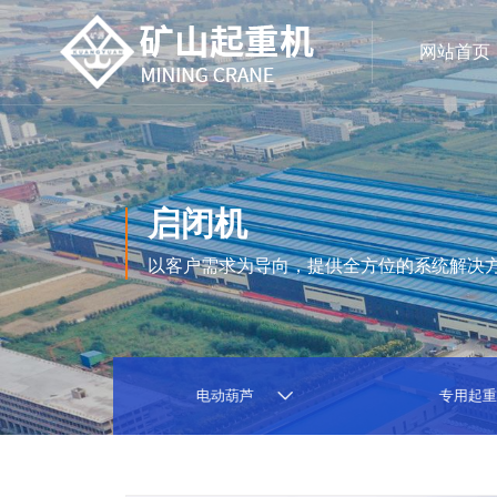
网站首页
启闭机
以客户需求为导向，提供全方位的系统解决
芦
专用起重机
防爆起重