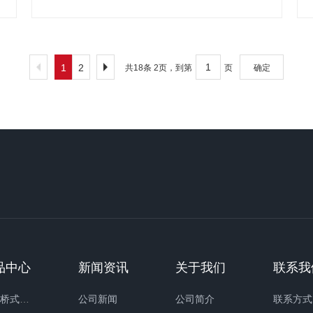
1
2
共18条 2页，到第
页
确定
品中心
新闻资讯
关于我们
联系我
单梁桥式起重机
公司新闻
公司简介
联系方式