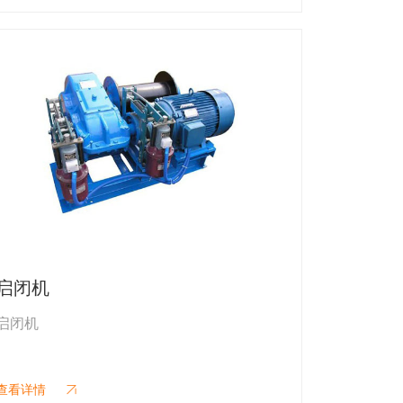
解决方案
启闭机
启闭机
查看详情