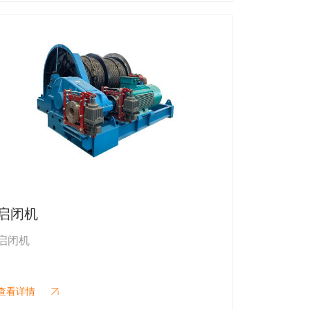
矿山风貌
启闭机
启闭机
查看详情