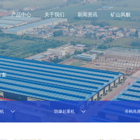
产品中心
关于我们
新闻资讯
矿山风貌
方案
机
吊钩吊具类
起重机械