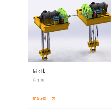
启闭机
启闭机
查看详情