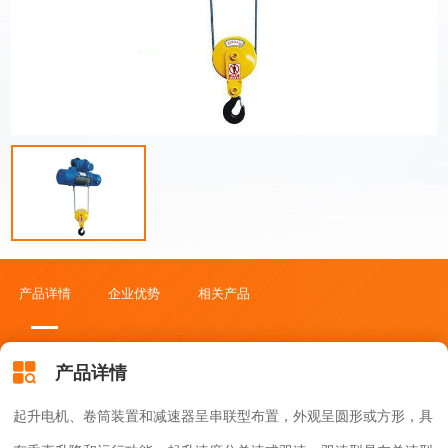
产品详情
企业优势
相关产品
新闻资讯
产品详情
起升电机、卷筒装置和减速器呈串联型布置，外观呈圆形或方形，具