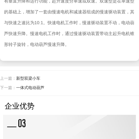
有垂直升降和运行功能，起升速度分单速或双速。双速型是在单速型
的基础上，增加了一套由慢速电机和减速器组成的慢速驱动装置，其
与快速之速比为10:1。快速电机工作时，慢速驱动装置不动，电动葫
芦快速升降。慢速电机工作时，通过慢速驱动装置带动主起升电机锥
形转子旋转，电动葫芦慢速升降。
上一篇：
新型双梁小车
下一篇：
一体式电动葫芦
企业优势
03