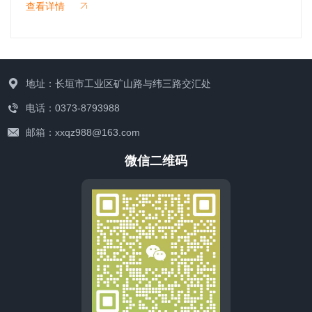
查看详情
器组成的慢速驱动装置，其与快速之速比为10:1。快速电机
工作时，慢速驱动装置不动，电动葫芦快速升降。慢速电机
工作时，通过慢速驱动装置带动主起升电机锥形转子旋转，
电动葫芦慢速升降。
地址：长垣市工业区矿山路与纬三路交汇处
电话：0373-8793988
邮箱：xxqz988@163.com
联系我们
微信二维码