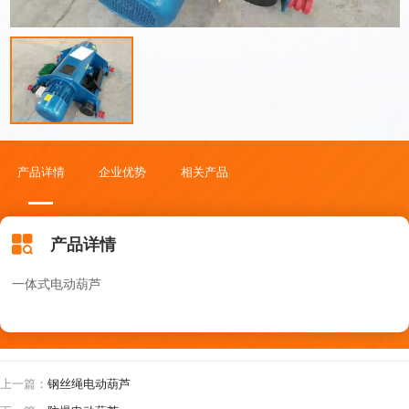
产品详情
企业优势
相关产品
新闻资讯
产品详情
一体式电动葫芦
上一篇：
钢丝绳电动葫芦