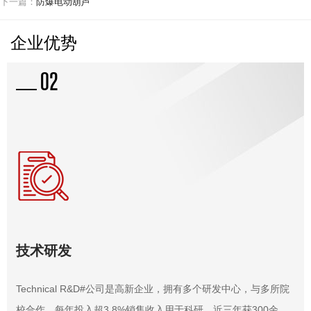
下一篇：
防爆电动葫芦
企业优势
02
矿山风貌
技术研发
Technical R&D#公司是高新企业，拥有多个研发中心，与多所院
校合作，每年投入超3.8%销售收入用于科研，近三年获300余